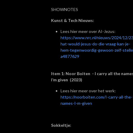
SHOWNOTES
Kunst & Tech Nieuws:
Lees hier meer over AI-Jezus:
https://www.nrc.nl/nieuws/2024/12/2
hat-would-jesus-do-die-vraag-kan-je-
hem-tegenwoordig-gewoon-zelf-stelle
a4877629
Item 1: Noor Boiten - I carry all the name
I’m given (2023)
Lees hier meer over het werk:
https://noorboiten.com/I-carry-all-the-
names-I-m-given
Sokkeltje: