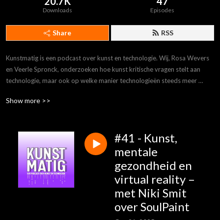
20.7K
47
Downloads
Episodes
Share
RSS
Kunstmatig is een podcast over kunst en technologie. Wij, Rosa Wevers 
en Veerle Spronck, onderzoeken hoe kunst kritische vragen stelt aan 
technologie, maar ook op welke manier technologieën steeds meer 
beïnvloeden hoe wij kunst ervaren. Elke aflevering bespreken we een 
Show more >>
nieuw thema: van Instagram-museum tot Big Data-toneel. We nemen jou 
als luisteraar mee op pad én praten je bij over de laatste ontwikkelingen.
#41 - Kunst,
mentale
gezondheid en
virtual reality –
met Niki Smit
over SoulPaint