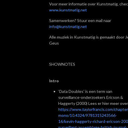
Voor meer informatie over Kunstmatig, chec
www.kunstmatig.net
Samenwerken? Stuur een mail naar
info@kunstmatig.net
Alle muziek in Kunstmatig is gemaakt door Je
Geus
SHOWNOTES
Intro
‘Data Doubles’ is een term van
surveillance-onderzoekers Ericson &
Haggerty (2000) Lees er hier meer over
https://www.taylorfrancis.com/chapter
mono/10.4324/9781315243566-
16/kevin-haggerty-richard-ericson-200
surveillant-assemblage-british-journal-