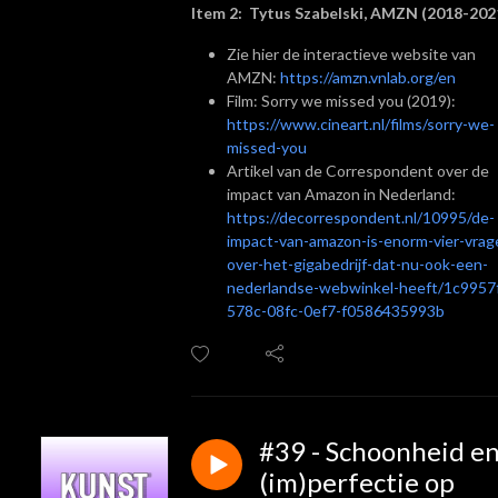
Item 2: Tytus Szabelski, AMZN (2018-202
Zie hier de interactieve website van
AMZN:
https://amzn.vnlab.org/en
Film: Sorry we missed you (2019):
https://www.cineart.nl/films/sorry-we-
missed-you
Artikel van de Correspondent over de
impact van Amazon in Nederland:
https://decorrespondent.nl/10995/de-
impact-van-amazon-is-enorm-vier-vrag
over-het-gigabedrijf-dat-nu-ook-een-
nederlandse-webwinkel-heeft/1c9957
578c-08fc-0ef7-f0586435993b
#39 - Schoonheid e
(im)perfectie op