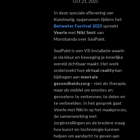
Oct 21, 2025
In deze speciale aflevering van
Kunstmatig
, opgenomen tijdens het
Betweter Festival 2025
spreekt
Veerle
met
Niki Smit
van
Monobanda over
SoulPaint
.
SoulPaint
is een VR-installatie waarin
je via kleur en beweging je innerlijke
wereld zichtbaar maakt. Het werk
onderzoekt hoe
virtual reality
kan
bijdragen aan
mentale
gezondheidszorg
– niet als therapie,
maar als middel om emoties en
gevoelens te verkennen, te delen en
te verbeelden.
In het gesprek gaat
Veerle met Niki in op het maakproces,
de samenwerking met
zorginstellingen en de bredere vraag
hoe kunst en technologie kunnen
helpen om aandacht te geven aan