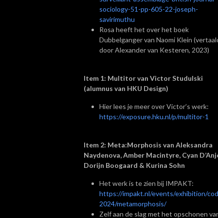
sociology-51-pp-605-22-joseph-
savirimuthu
Rosa heeft het over het boek
Dubbelganger van Naomi Klein (vertaal
door Alexander van Kesteren, 2023)
Item 1: Multitor van Victor Studulski
(alumnus van HKU Design)
Hier lees je meer over Victor’s werk:
https://exposure.hku.nl/p/multitor-1
Item 2: Meta:Morphosis van
Aleksandra
Naydenova, Amber Macintyre, Cyan D’Anj
Dorijn Boogaard & Kurina Sohn
Het werk is te zien bij IMPAKT:
https://impakt.nl/events/exhibition/co
2024/metamorphosis/
Zelf aan de slag met het opschonen van