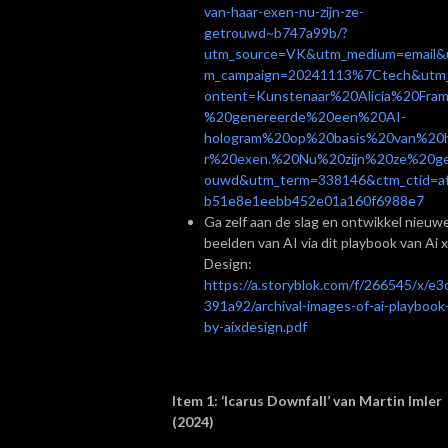
van-haar-exen-nu-zijn-ze-
getrouwd~b747a99b/?
utm_source=VK&utm_medium=email&
m_campaign=20241113%7Ctech&utm
ontent=Kunstenaar%20Alicia%20Fram
%20genereerde%20een%20AI-
hologram%20op%20basis%20van%20
r%20exen.%20Nu%20zijn%20ze%20ge
ouwd&utm_term=338146&ctm_ctid=a
b51e8e1eebb452e01a160f6988e7
Ga zelf aan de slag en ontwikkel nieuw
beelden van AI via dit playbook van Ai x
Design:
https://a.storyblok.com/f/266545/x/e3
391a92/archival-images-of-ai-playbook
by-aixdesign.pdf
Item 1: ‘Icarus Downfall’ van Martin Imler
(2024)