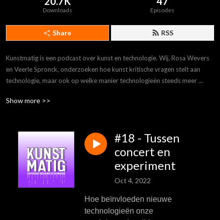
20.7K
47
Downloads
Episodes
Share
RSS
Kunstmatig is een podcast over kunst en technologie. Wij, Rosa Wevers 
en Veerle Spronck, onderzoeken hoe kunst kritische vragen stelt aan 
technologie, maar ook op welke manier technologieën steeds meer 
beïnvloeden hoe wij kunst ervaren. Elke aflevering bespreken we een 
Show more >>
nieuw thema: van Instagram-museum tot Big Data-toneel. We nemen jou 
als luisteraar mee op pad én praten je bij over de laatste ontwikkelingen.
#18 - Tussen
concert en
experiment
Oct 4, 2022
Hoe beïnvloeden nieuwe
technologieën onze